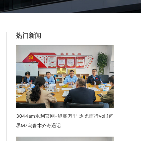
热门新闻
3044am永利官网-鲲鹏万里 逐光而行vol.1问
界M7乌鲁木齐奇遇记