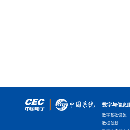
数字与信息
数字基础设施
数据创新