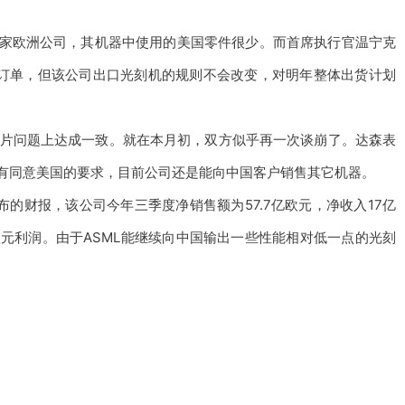
家欧洲公司，其机器中使用的美国零件很少。而首席执行官温宁克
付订单，但该公司出口光刻机的规则不会改变，对明年整体出货计划
片问题上达成一致。就在本月初，双方似乎再一次谈崩了。达森表
没有同意美国的要求，目前公司还是能向中国客户销售其它机器。
的财报，该公司今年三季度净销售额为57.7亿欧元，净收入17亿
亿欧元利润。由于ASML能继续向中国输出一些性能相对低一点的光刻