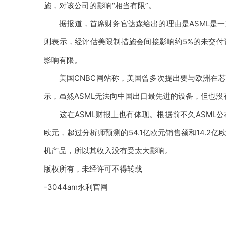
施，对该公司的影响“相当有限”。
据报道，首席财务官达森给出的理由是ASML是一
则表示，经评估美限制措施会间接影响约5%的未交
影响有限。
美国CNBC网站称，美国曾多次提出要与欧洲在芯
示，虽然ASML无法向中国出口最先进的设备，但也
这在ASML财报上也有体现。根据前不久ASML公布
欧元，超过分析师预测的54.1亿欧元销售额和14.2
机产品，所以其收入没有受太大影响。
版权所有，未经许可不得转载
-3044am永利官网