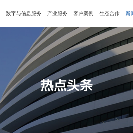
数字与信息服务
产业服务
客户案例
生态合作
新
热点头条