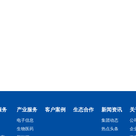
服务
产业服务
客户案例
生态合作
新闻资讯
关
电子信息
集团动态
公
生物医药
热点头条
企