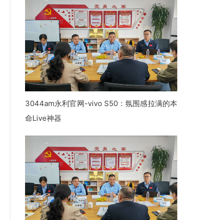
3044am永利官网-vivo S50：氛围感拉满的本
命Live神器