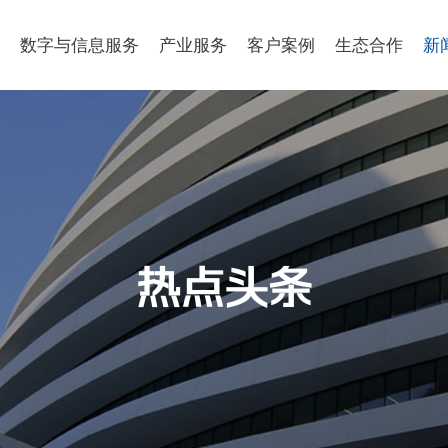
数字与信息服务
产业服务
客户案例
生态合作
新
热点头条