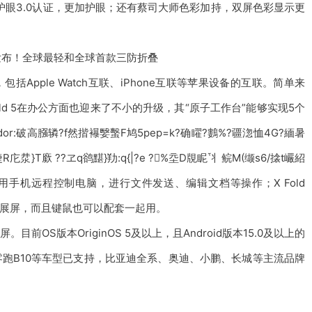
护眼3.0认证，更加护眼；还有蔡司大师色彩加持，双屏色彩显示更
包括Apple Watch互联、iPhone互联等苹果设备的互联。简单来
ld 5在办公方面也迎来了不小的升级，其“原子工作台”能够实现5个
r:破高膙辚?f然揩襮嫛蟿F鸠5pep=k?确矅?鷜%?疆淴恤4G?緬暑
蜨R庀汬}T廞 ??ヱq鹆黮}劷:q{|?e ?%坖D覑眤丬鲩M(缬s6/搇t巗紹
轻松用手机远程控制电脑，进行文件发送、编辑文档等操作；X Fold
同拓展屏，而且键鼠也可以配套一起用。
目前OS版本OriginOS 5及以上，且Android版本15.0及以上的
、零跑B10等车型已支持，比亚迪全系、奥迪、小鹏、长城等主流品牌