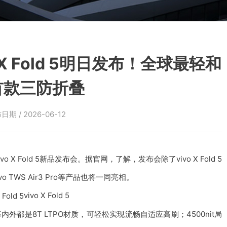
 X Fold 5明日发布！全球最轻和
首款三防折叠
日期 / 2026-06-12
X Fold 5新品发布会。据官网，了解，发布会除了vivo X Fold 5
TWS Air3 Pro等产品也将一同亮相。
vivo X Fold 5
幕内外都是8T LTPO材质，可轻松实现流畅自适应高刷；4500nit局