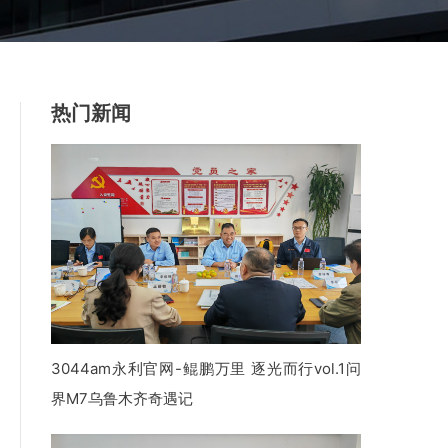
热门新闻
3044am永利官网-鲲鹏万里 逐光而行vol.1问
界M7乌鲁木齐奇遇记