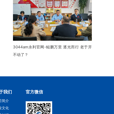
3044am永利官网-鲲鹏万里 逐光而行 老于开
不动了？
于我们
官方微信
司简介
业文化