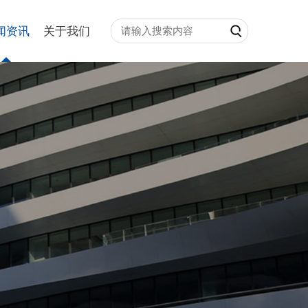
闻资讯
关于我们