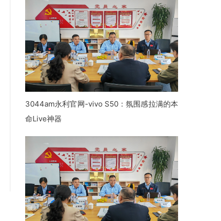
3044am永利官网-vivo S50：氛围感拉满的本
命Live神器