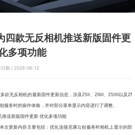
康为四款无反相机推送新版固件更
优化多项功能
日期 / 2026-06-12
机的最新固件更新信息，涉及Z5II、Z6III、Z50II以及Zf
创服务时的操作体验，并对部分菜单显示内容进行了调整。
。本次更新内容主要包括：优化连接尼康云创服务时相机上显示的部