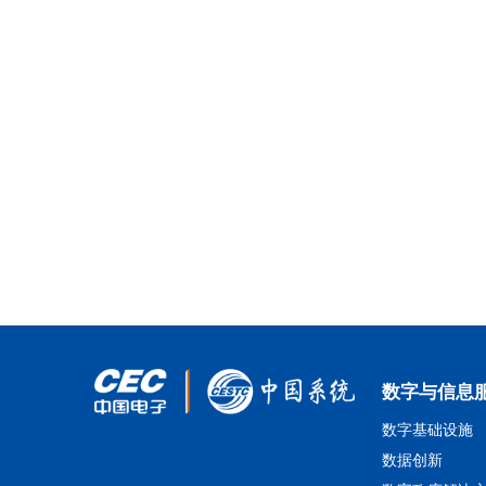
数字与信息
数字基础设施
数据创新