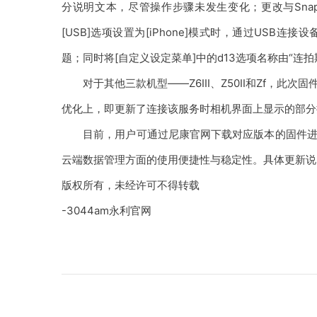
分说明文本，尽管操作步骤未发生变化；更改与Snap
[USB]选项设置为[iPhone]模式时，通过US
题；同时将[自定义设定菜单]中的d13选项名称由“连
对于其他三款机型——Z6III、Z50II和Zf，此
优化上，即更新了连接该服务时相机界面上显示的部分
目前，用户可通过尼康官网下载对应版本的固件进行
云端数据管理方面的使用便捷性与稳定性。具体更新说
版权所有，未经许可不得转载
-3044am永利官网